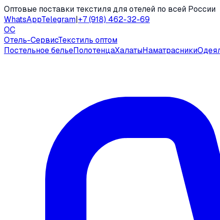
Оптовые поставки текстиля для отелей по всей России
WhatsApp
Telegram
|
+7 (918) 462-32-69
ОС
Отель-Сервис
Текстиль оптом
Постельное белье
Полотенца
Халаты
Наматрасники
Одея