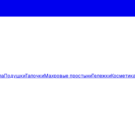
ла
Подушки
Тапочки
Махровые простыни
Тележки
Косметик