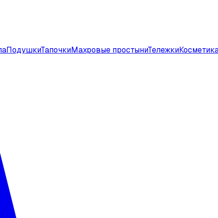
ла
Подушки
Тапочки
Махровые простыни
Тележки
Косметик