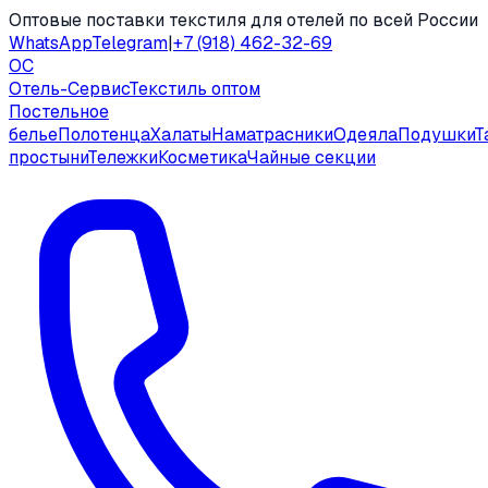
Оптовые поставки текстиля для отелей по всей России
WhatsApp
Telegram
|
+7 (918) 462-32-69
ОС
Отель-Сервис
Текстиль оптом
Постельное
белье
Полотенца
Халаты
Наматрасники
Одеяла
Подушки
Т
простыни
Тележки
Косметика
Чайные секции