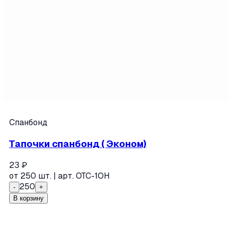
Спанбонд
Тапочки спанбонд ( Эконом)
23
₽
от
250
шт. | арт.
ОТС-1ОН
250
-
+
В корзину