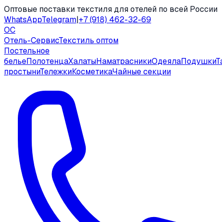
Оптовые поставки текстиля для отелей по всей России
WhatsApp
Telegram
|
+7 (918) 462-32-69
ОС
Отель-Сервис
Текстиль оптом
Постельное
белье
Полотенца
Халаты
Наматрасники
Одеяла
Подушки
Т
простыни
Тележки
Косметика
Чайные секции