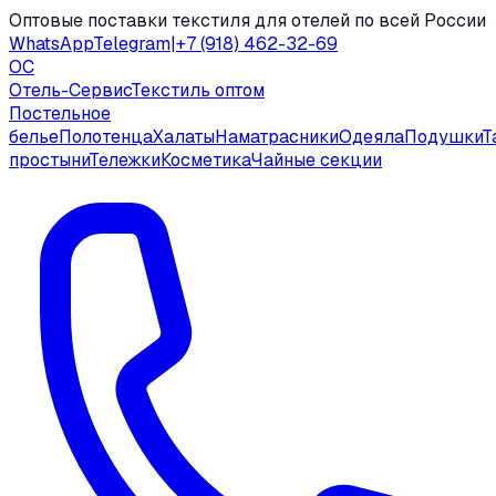
Оптовые поставки текстиля для отелей по всей России
WhatsApp
Telegram
|
+7 (918) 462-32-69
ОС
Отель-Сервис
Текстиль оптом
Постельное
белье
Полотенца
Халаты
Наматрасники
Одеяла
Подушки
Т
простыни
Тележки
Косметика
Чайные секции