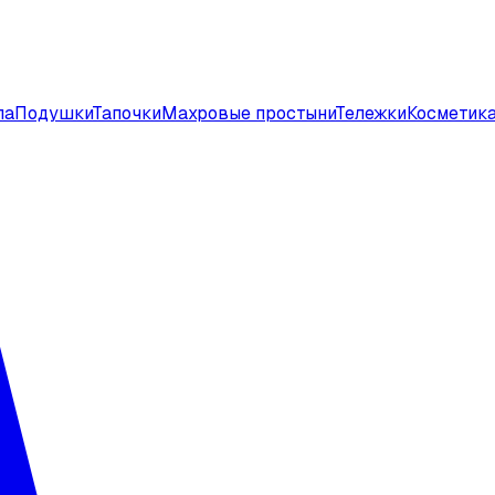
ла
Подушки
Тапочки
Махровые простыни
Тележки
Косметик