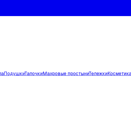
ла
Подушки
Тапочки
Махровые простыни
Тележки
Косметик