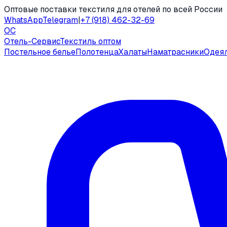
Оптовые поставки текстиля для отелей по всей России
WhatsApp
Telegram
|
+7 (918) 462-32-69
ОС
Отель-Сервис
Текстиль оптом
Постельное белье
Полотенца
Халаты
Наматрасники
Одея