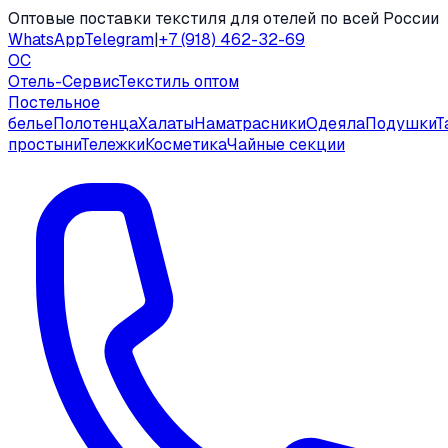
Оптовые поставки текстиля для отелей по всей России
WhatsApp
Telegram
|
+7 (918) 462-32-69
ОС
Отель-Сервис
Текстиль оптом
Постельное
белье
Полотенца
Халаты
Наматрасники
Одеяла
Подушки
Т
простыни
Тележки
Косметика
Чайные секции