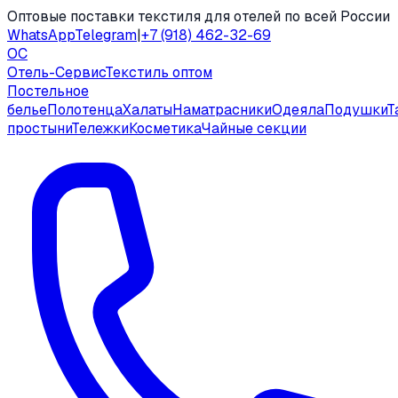
Оптовые поставки текстиля для отелей по всей России
WhatsApp
Telegram
|
+7 (918) 462-32-69
ОС
Отель-Сервис
Текстиль оптом
Постельное
белье
Полотенца
Халаты
Наматрасники
Одеяла
Подушки
Т
простыни
Тележки
Косметика
Чайные секции