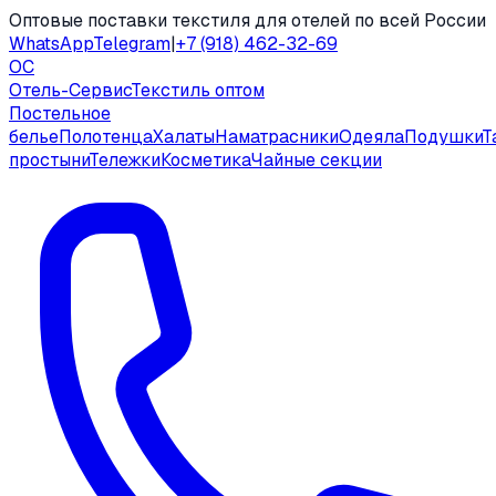
Оптовые поставки текстиля для отелей по всей России
WhatsApp
Telegram
|
+7 (918) 462-32-69
ОС
Отель-Сервис
Текстиль оптом
Постельное
белье
Полотенца
Халаты
Наматрасники
Одеяла
Подушки
Т
простыни
Тележки
Косметика
Чайные секции