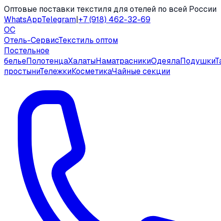
Оптовые поставки текстиля для отелей по всей России
WhatsApp
Telegram
|
+7 (918) 462-32-69
ОС
Отель-Сервис
Текстиль оптом
Постельное
белье
Полотенца
Халаты
Наматрасники
Одеяла
Подушки
Т
простыни
Тележки
Косметика
Чайные секции